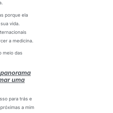
a.
as porque ela
 sua vida.
ternacionais
cer a medicina.
o meio das
 o panorama
omar uma
sso para trás e
 próximas a mim