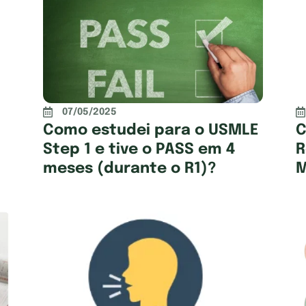
07/05/2025
Como estudei para o USMLE
C
Step 1 e tive o PASS em 4
R
meses (durante o R1)?
M