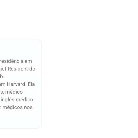
 residência em
ief Resident do
ub
em Harvard. Ela
ms, médico
 inglês médico
ar médicos nos