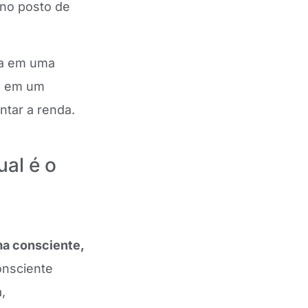
no posto de
ra em uma
co em um
ntar a renda.
ual é o
ma consciente,
onsciente
,