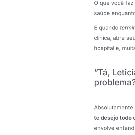
O que você faz
saúde enquanto
E quando
termi
clínica, abre se
hospital e, mui
“Tá, Letic
problema
Absolutamente
te desejo todo
envolve entende