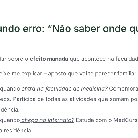
ndo erro: “Não saber onde q
alar sobre o
efeito manada
que acontece na faculdad
ixe me explicar – aposto que vai te parecer familiar.
z quando
entra na faculdade de medicina?
Comemora 
eds. Participa de todas as atividades que somam po
idência.
 quando
chega no internato?
Estuda com o MedCurso
a residência.